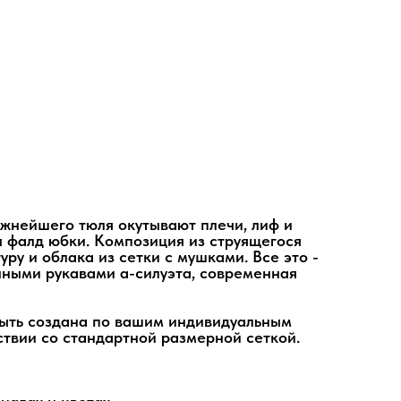
жнейшего тюля окутывают плечи, лиф и
ы фалд юбки. Композиция из струящегося
ру и облака из сетки с мушками. Все это -
нными рукавами а-силуэта, современная
быть создана по вашим индивидуальным
ствии со стандартной размерной сеткой.