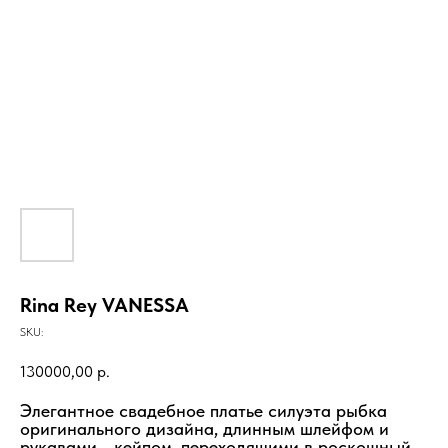
Rina Rey VANESSA
SKU:
130000,00
р.
Элегантное свадебное платье силуэта рыбка
оригинального дизайна, длинным шлейфом и
рукавами - кейпом, переходящими в роскошный